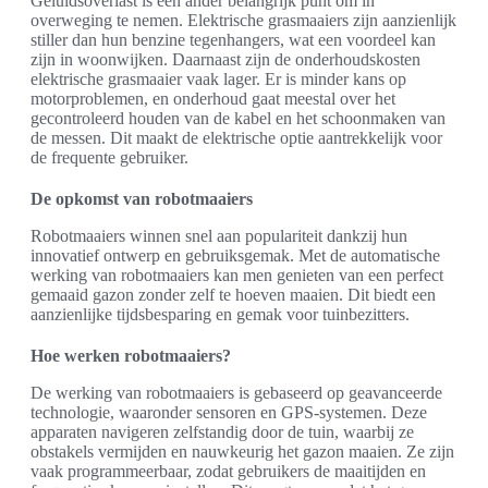
Geluidsoverlast is een ander belangrijk punt om in
overweging te nemen. Elektrische grasmaaiers zijn aanzienlijk
stiller dan hun benzine tegenhangers, wat een voordeel kan
zijn in woonwijken. Daarnaast zijn de onderhoudskosten
elektrische grasmaaier vaak lager. Er is minder kans op
motorproblemen, en onderhoud gaat meestal over het
gecontroleerd houden van de kabel en het schoonmaken van
de messen. Dit maakt de elektrische optie aantrekkelijk voor
de frequente gebruiker.
De opkomst van robotmaaiers
Robotmaaiers winnen snel aan populariteit dankzij hun
innovatief ontwerp en gebruiksgemak. Met de automatische
werking van robotmaaiers kan men genieten van een perfect
gemaaid gazon zonder zelf te hoeven maaien. Dit biedt een
aanzienlijke tijdsbesparing en gemak voor tuinbezitters.
Hoe werken robotmaaiers?
De werking van robotmaaiers is gebaseerd op geavanceerde
technologie, waaronder sensoren en GPS-systemen. Deze
apparaten navigeren zelfstandig door de tuin, waarbij ze
obstakels vermijden en nauwkeurig het gazon maaien. Ze zijn
vaak programmeerbaar, zodat gebruikers de maaitijden en