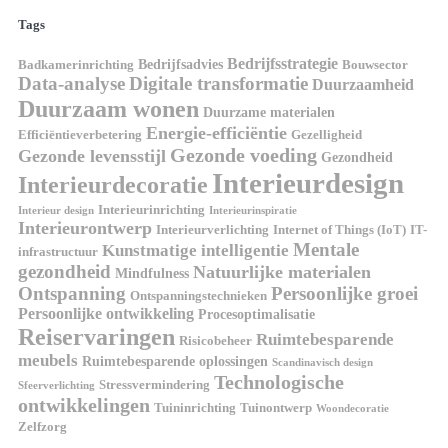
Tags
Bedrijfsstrategie
Bedrijfsadvies
Badkamerinrichting
Bouwsector
Data-analyse
Digitale transformatie
Duurzaamheid
Duurzaam wonen
Duurzame materialen
Energie-efficiëntie
Efficiëntieverbetering
Gezelligheid
Gezonde voeding
Gezonde levensstijl
Gezondheid
Interieurdesign
Interieurdecoratie
Interieurinrichting
Interieur design
Interieurinspiratie
Interieurontwerp
Interieurverlichting
Internet of Things (IoT)
IT-
Mentale
Kunstmatige intelligentie
infrastructuur
gezondheid
Natuurlijke materialen
Mindfulness
Ontspanning
Persoonlijke groei
Ontspanningstechnieken
Persoonlijke ontwikkeling
Procesoptimalisatie
Reiservaringen
Ruimtebesparende
Risicobeheer
meubels
Ruimtebesparende oplossingen
Scandinavisch design
Technologische
Stressvermindering
Sfeerverlichting
ontwikkelingen
Tuininrichting
Tuinontwerp
Woondecoratie
Zelfzorg