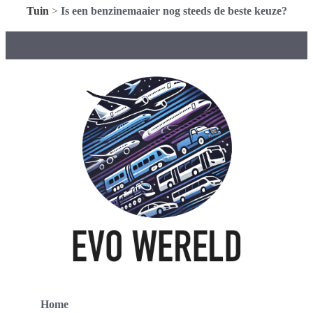
Tuin
>
Is een benzinemaaier nog steeds de beste keuze?
Home