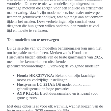
voordelen. De meeste nieuwe modellen zijn uitgerust met
krachtige motoren die zorgen voor een snellere en efficiëntere
maaiervaring.
Voorts
zijn moderne benzinemaaier ontwerpen
lichter en gebruiksvriendelijker, wat bijdraagt aan het comfort
tijdens het maaien. Deze verbeteringen zijn cruciaal voor
diegenen die hun gazon willen onderhouden zonder te veel
tijd en moeite te verliezen.
Top modellen om te overwegen
Bij de selectie van top modellen benzinemaaier kan men niet
om bepaalde merken heen. Merken zoals Honda en
Husqvarna bieden enkele van de beste grasmaaiers van 2025,
met unieke kenmerken en uitstekende
gebruikersbeoordelingen. Overweeg de volgende modellen:
Honda HRX217VKA:
Bekend om zijn krachtige
motor en veelzijdige instellingen.
Husqvarna LC 221AI:
Dit model blinkt uit in
gebruiksgemak en hoge prestaties.
AYP R125H:
Biedt duurzaamheid en is ideaal voor
grote gazons.
Met deze opties is er voor elk wat wils, wat het kiezen van de
beste grasmaaiers 2025 vergemakkelijkt.