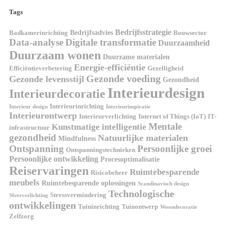
Tags
Bedrijfsstrategie
Bedrijfsadvies
Badkamerinrichting
Bouwsector
Data-analyse
Digitale transformatie
Duurzaamheid
Duurzaam wonen
Duurzame materialen
Energie-efficiëntie
Efficiëntieverbetering
Gezelligheid
Gezonde voeding
Gezonde levensstijl
Gezondheid
Interieurdesign
Interieurdecoratie
Interieurinrichting
Interieur design
Interieurinspiratie
Interieurontwerp
Interieurverlichting
Internet of Things (IoT)
IT-
Mentale
Kunstmatige intelligentie
infrastructuur
gezondheid
Natuurlijke materialen
Mindfulness
Ontspanning
Persoonlijke groei
Ontspanningstechnieken
Persoonlijke ontwikkeling
Procesoptimalisatie
Reiservaringen
Ruimtebesparende
Risicobeheer
meubels
Ruimtebesparende oplossingen
Scandinavisch design
Technologische
Stressvermindering
Sfeerverlichting
ontwikkelingen
Tuininrichting
Tuinontwerp
Woondecoratie
Zelfzorg