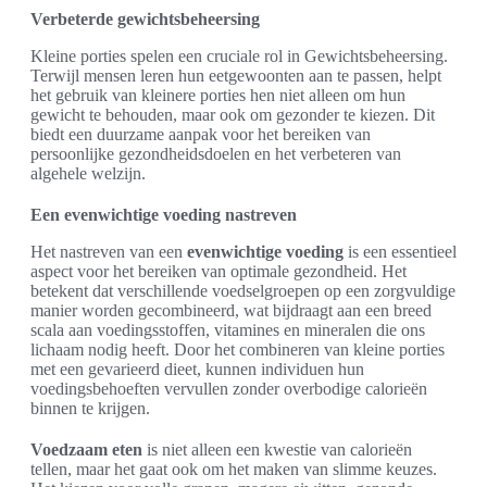
Verbeterde gewichtsbeheersing
Kleine porties spelen een cruciale rol in Gewichtsbeheersing.
Terwijl mensen leren hun eetgewoonten aan te passen, helpt
het gebruik van kleinere porties hen niet alleen om hun
gewicht te behouden, maar ook om gezonder te kiezen. Dit
biedt een duurzame aanpak voor het bereiken van
persoonlijke gezondheidsdoelen en het verbeteren van
algehele welzijn.
Een evenwichtige voeding nastreven
Het nastreven van een
evenwichtige voeding
is een essentieel
aspect voor het bereiken van optimale gezondheid. Het
betekent dat verschillende voedselgroepen op een zorgvuldige
manier worden gecombineerd, wat bijdraagt aan een breed
scala aan voedingsstoffen, vitamines en mineralen die ons
lichaam nodig heeft. Door het combineren van kleine porties
met een gevarieerd dieet, kunnen individuen hun
voedingsbehoeften vervullen zonder overbodige calorieën
binnen te krijgen.
Voedzaam eten
is niet alleen een kwestie van calorieën
tellen, maar het gaat ook om het maken van slimme keuzes.