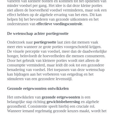
variëren van kleinere borden en kommen tot het opdienen van
minder voedsel per gang. Het idee is dat deze kleine porties
niet alleen de hoeveelheid voedsel verminderen, maar ook een
effect hebben op de algehele ervaring van het eten. Dit kan
helpen bij het bevorderen van gezonde uitkomsten en het
ondersteunen van
effectieve voedingscontrole
.
De wetenschap achter portiegrootte
Onderzoek naar
portiegrootte
laat zien dat mensen vaak
meer eten wanneer ze grote porties voorgeschoteld krijgen.
De visuele perceptie van voedsel, meer dan de daadwerkelijke
honger, beïnvloedt de hoeveelheden die mensen consumeren.
Door het gebruik van kleinere porties wordt niet alleen de
consumptie verminderd, maar leidt dit ook tot een gezondere
benadering van voedsel. Het toepassen van deze wetenschap
kan bijdragen aan het verbeteren van eetgedrag en het
stimuleren van een gezondere levensstijl.
Gezonde eetgewoonten ontwikkelen
Het ontwikkelen van
gezonde eetgewoonten
is een
belangrijke stap richting
gewichtsbeheersing
en algehele
gezondheid. Consistentie speelt hierbij een cruciale rol.
Wanneer iemand regelmatig gezonde keuzes maakt, wordt het