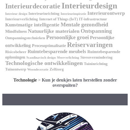
Interieurdesign
Interieurdecoratie
Interieurontwerp
Interieurinrichting
Interieur design
Interieurinspiratie
Interieurverlichting
Internet of Things (IoT)
IT-infrastructuur
Mentale gezondheid
Kunstmatige intelligentie
Ontspanning
Natuurlijke materialen
Mindfulness
Persoonlijke groei
Persoonlijke
Ontspanningstechnieken
Reiservaringen
ontwikkeling
Procesoptimalisatie
Ruimtebesparende meubels
Ruimtebesparende
Risicobeheer
oplossingen
Stressvermindering
Scandinavisch design
Sfeerverlichting
Technologische ontwikkelingen
Tuininrichting
Tuinontwerp
Zelfzorg
Woondecoratie
Technologie
>
Kun je deukjes laten herstellen zonder
overspuiten?