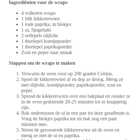
Ingrediënten voor de wraps
4 volkoren wraps
1 blik kikkererwten
1 rode paprika, in blokjes
1 ui, fijngehakt
2 eetlepels olijfolie
1 theelepel komijnpoeder
1 theelepel paprikapoeder
Zout en peper naar smaak
Stappen om de wraps te maken
Verwarm de oven voor op 200 graden Celsius.
Spoel de kikkererwten af en dep ze droog. Meng ze
met olijfolie, komijnpoeder, paprikapoeder, zout en
peper.
Spread de kikkererwten over een bakplaat en rooster ze
in de oven gedurende 20-25 minuten tot ze knapperig
zijn.
Bak ondertussen de ui in een pan tot deze goudbruin is.
Voeg de blokjes paprika toe en bak nog een paar
minuten mee.
Neem de geroosterde kikkererwten uit de oven en
meng ze met de ui en paprika.