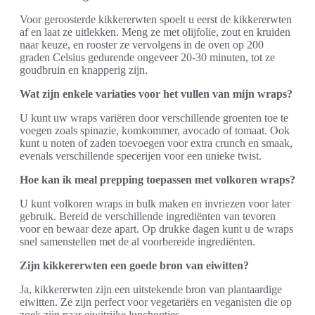
Voor geroosterde kikkererwten spoelt u eerst de kikkererwten
af en laat ze uitlekken. Meng ze met olijfolie, zout en kruiden
naar keuze, en rooster ze vervolgens in de oven op 200
graden Celsius gedurende ongeveer 20-30 minuten, tot ze
goudbruin en knapperig zijn.
Wat zijn enkele variaties voor het vullen van mijn wraps?
U kunt uw wraps variëren door verschillende groenten toe te
voegen zoals spinazie, komkommer, avocado of tomaat. Ook
kunt u noten of zaden toevoegen voor extra crunch en smaak,
evenals verschillende specerijen voor een unieke twist.
Hoe kan ik meal prepping toepassen met volkoren wraps?
U kunt volkoren wraps in bulk maken en invriezen voor later
gebruik. Bereid de verschillende ingrediënten van tevoren
voor en bewaar deze apart. Op drukke dagen kunt u de wraps
snel samenstellen met de al voorbereide ingrediënten.
Zijn kikkererwten een goede bron van eiwitten?
Ja, kikkererwten zijn een uitstekende bron van plantaardige
eiwitten. Ze zijn perfect voor vegetariërs en veganisten die op
zoek zijn naar eiwitrijke lunchopties.,