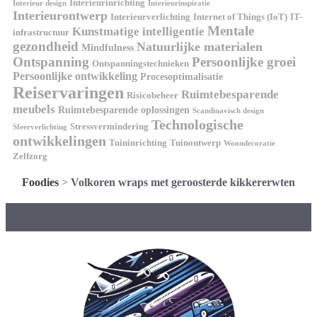
Interieurinrichting
Interieur design
Interieurinspiratie
Interieurontwerp
Interieurverlichting
Internet of Things (IoT)
IT-
Mentale
Kunstmatige intelligentie
infrastructuur
gezondheid
Natuurlijke materialen
Mindfulness
Ontspanning
Persoonlijke groei
Ontspanningstechnieken
Persoonlijke ontwikkeling
Procesoptimalisatie
Reiservaringen
Ruimtebesparende
Risicobeheer
meubels
Ruimtebesparende oplossingen
Scandinavisch design
Technologische
Stressvermindering
Sfeerverlichting
ontwikkelingen
Tuininrichting
Tuinontwerp
Woondecoratie
Zelfzorg
Foodies
>
Volkoren wraps met geroosterde kikkererwten