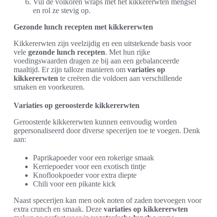
Vul de volkoren wraps met het kikkererwten mengsel
en rol ze stevig op.
Gezonde lunch recepten met kikkererwten
Kikkererwten zijn veelzijdig en een uitstekende basis voor
vele
gezonde lunch recepten
. Met hun rijke
voedingswaarden dragen ze bij aan een gebalanceerde
maaltijd. Er zijn talloze manieren om
variaties op
kikkererwten
te creëren die voldoen aan verschillende
smaken en voorkeuren.
Variaties op geroosterde kikkererwten
Geroosterde kikkererwten kunnen eenvoudig worden
gepersonaliseerd door diverse specerijen toe te voegen. Denk
aan:
Paprikapoeder voor een rokerige smaak
Kerriepoeder voor een exotisch tintje
Knoflookpoeder voor extra diepte
Chili voor een pikante kick
Naast specerijen kan men ook noten of zaden toevoegen voor
extra crunch en smaak. Deze
variaties op kikkererwten