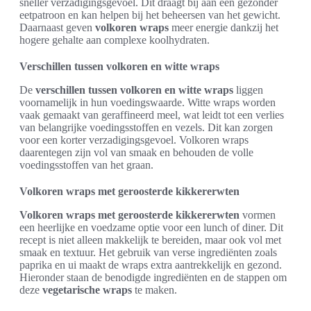
sneller verzadigingsgevoel. Dit draagt bij aan een gezonder
eetpatroon en kan helpen bij het beheersen van het gewicht.
Daarnaast geven
volkoren wraps
meer energie dankzij het
hogere gehalte aan complexe koolhydraten.
Verschillen tussen volkoren en witte wraps
De
verschillen tussen volkoren en witte wraps
liggen
voornamelijk in hun voedingswaarde. Witte wraps worden
vaak gemaakt van geraffineerd meel, wat leidt tot een verlies
van belangrijke voedingsstoffen en vezels. Dit kan zorgen
voor een korter verzadigingsgevoel. Volkoren wraps
daarentegen zijn vol van smaak en behouden de volle
voedingsstoffen van het graan.
Volkoren wraps met geroosterde kikkererwten
Volkoren wraps met geroosterde kikkererwten
vormen
een heerlijke en voedzame optie voor een lunch of diner. Dit
recept is niet alleen makkelijk te bereiden, maar ook vol met
smaak en textuur. Het gebruik van verse ingrediënten zoals
paprika en ui maakt de wraps extra aantrekkelijk en gezond.
Hieronder staan de benodigde ingrediënten en de stappen om
deze
vegetarische wraps
te maken.