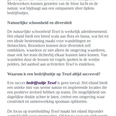
Medewerkers kunnen genieten van de frisse lucht en de
natuur, wat bijdraagt aan een ontspannen sfeer tijdens
bedrijfsuitjes.
Natuurlijke schoonheid en diversiteit
De
natuurlijke schoonheid Texel
is werkelijk adembenemend.
Het eiland biedt een breed scala aan flora en fauna, wat het tot
een ideale bestemming maakt voor wandelingen en
fietstochten. Bezoekers kunnen deze diversiteit zelf
ontdekken, waardoor ze niet alleen de omgeving waarderen,
maar ook het team dichterbij elkaar kunnen laten komen. Van
wandelen door de bossen tot vogels spotten in de weidse
polders, het aanbod aan
activiteiten Texel
is eindeloos.
Waarom is een bedrijfsuitje op Texel altijd succesvol?
Een
succes
bedrijfsuitje Texel
is geen toeval. Het eiland biedt
een unieke mix van serene natuur en inspirerende locaties die
een positieve invloed hebben op teams. De mogelijkheid om
dagelijkse drukte achter te laten, creëert een omgeving waar
creativiteit en samenwerking spontaan opbloeien.
De focus op
teambuilding Texel
maakt het eiland bijzonder
aantrekkelijk voor groepsuitjes. Of het nu gaat om uitdagende