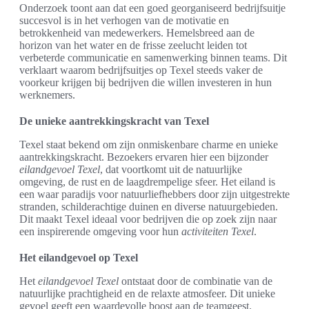
Onderzoek toont aan dat een goed georganiseerd bedrijfsuitje
succesvol is in het verhogen van de motivatie en
betrokkenheid van medewerkers. Hemelsbreed aan de
horizon van het water en de frisse zeelucht leiden tot
verbeterde communicatie en samenwerking binnen teams. Dit
verklaart waarom bedrijfsuitjes op Texel steeds vaker de
voorkeur krijgen bij bedrijven die willen investeren in hun
werknemers.
De unieke aantrekkingskracht van Texel
Texel staat bekend om zijn onmiskenbare charme en unieke
aantrekkingskracht. Bezoekers ervaren hier een bijzonder
eilandgevoel Texel
, dat voortkomt uit de natuurlijke
omgeving, de rust en de laagdrempelige sfeer. Het eiland is
een waar paradijs voor natuurliefhebbers door zijn uitgestrekte
stranden, schilderachtige duinen en diverse natuurgebieden.
Dit maakt Texel ideaal voor bedrijven die op zoek zijn naar
een inspirerende omgeving voor hun
activiteiten Texel
.
Het eilandgevoel op Texel
Het
eilandgevoel Texel
ontstaat door de combinatie van de
natuurlijke prachtigheid en de relaxte atmosfeer. Dit unieke
gevoel geeft een waardevolle boost aan de teamgeest.