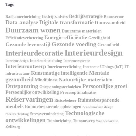
Tags
Bedrijfsstrategie
Bedrijfsadvies
Badkamerinrichting
Bouwsector
Data-analyse
Digitale transformatie
Duurzaamheid
Duurzaam wonen
Duurzame materialen
Energie-efficiëntie
Efficiëntieverbetering
Gezelligheid
Gezonde voeding
Gezonde levensstijl
Gezondheid
Interieurdesign
Interieurdecoratie
Interieurinrichting
Interieur design
Interieurinspiratie
Interieurontwerp
Interieurverlichting
Internet of Things (IoT)
IT-
Mentale
Kunstmatige intelligentie
infrastructuur
gezondheid
Natuurlijke materialen
Mindfulness
Ontspanning
Persoonlijke groei
Ontspanningstechnieken
Persoonlijke ontwikkeling
Procesoptimalisatie
Reiservaringen
Ruimtebesparende
Risicobeheer
meubels
Ruimtebesparende oplossingen
Scandinavisch design
Technologische
Stressvermindering
Sfeerverlichting
ontwikkelingen
Tuininrichting
Tuinontwerp
Woondecoratie
Zelfzorg