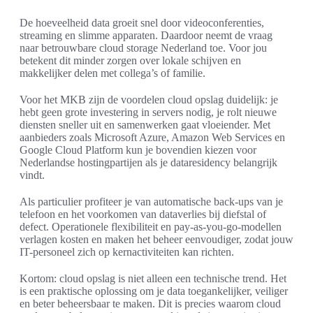
De hoeveelheid data groeit snel door videoconferenties,
streaming en slimme apparaten. Daardoor neemt de vraag
naar betrouwbare cloud storage Nederland toe. Voor jou
betekent dit minder zorgen over lokale schijven en
makkelijker delen met collega’s of familie.
Voor het MKB zijn de voordelen cloud opslag duidelijk: je
hebt geen grote investering in servers nodig, je rolt nieuwe
diensten sneller uit en samenwerken gaat vloeiender. Met
aanbieders zoals Microsoft Azure, Amazon Web Services en
Google Cloud Platform kun je bovendien kiezen voor
Nederlandse hostingpartijen als je dataresidency belangrijk
vindt.
Als particulier profiteer je van automatische back-ups van je
telefoon en het voorkomen van dataverlies bij diefstal of
defect. Operationele flexibiliteit en pay-as-you-go-modellen
verlagen kosten en maken het beheer eenvoudiger, zodat jouw
IT-personeel zich op kernactiviteiten kan richten.
Kortom: cloud opslag is niet alleen een technische trend. Het
is een praktische oplossing om je data toegankelijker, veiliger
en beter beheersbaar te maken. Dit is precies waarom cloud