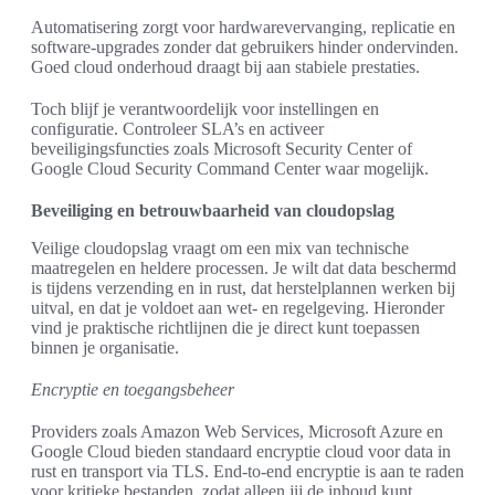
Automatisering zorgt voor hardwarevervanging, replicatie en
software-upgrades zonder dat gebruikers hinder ondervinden.
Goed cloud onderhoud draagt bij aan stabiele prestaties.
Toch blijf je verantwoordelijk voor instellingen en
configuratie. Controleer SLA’s en activeer
beveiligingsfuncties zoals Microsoft Security Center of
Google Cloud Security Command Center waar mogelijk.
Beveiliging en betrouwbaarheid van cloudopslag
Veilige cloudopslag vraagt om een mix van technische
maatregelen en heldere processen. Je wilt dat data beschermd
is tijdens verzending en in rust, dat herstelplannen werken bij
uitval, en dat je voldoet aan wet- en regelgeving. Hieronder
vind je praktische richtlijnen die je direct kunt toepassen
binnen je organisatie.
Encryptie en toegangsbeheer
Providers zoals Amazon Web Services, Microsoft Azure en
Google Cloud bieden standaard encryptie cloud voor data in
rust en transport via TLS. End-to-end encryptie is aan te raden
voor kritieke bestanden, zodat alleen jij de inhoud kunt