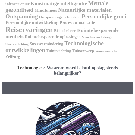
Mentale
Kunstmatige intelligentie
infrastructuur
gezondheid
Natuurlijke materialen
Mindfulness
Ontspanning
Persoonlijke groei
Ontspanningstechnieken
Persoonlijke ontwikkeling
Procesoptimalisatie
Reiservaringen
Ruimtebesparende
Risicobeheer
meubels
Ruimtebesparende oplossingen
Scandinavisch design
Technologische
Stressvermindering
Sfeerverlichting
ontwikkelingen
Tuininrichting
Tuinontwerp
Woondecoratie
Zelfzorg
Technologie
>
Waarom wordt cloud opslag steeds
belangrijker?