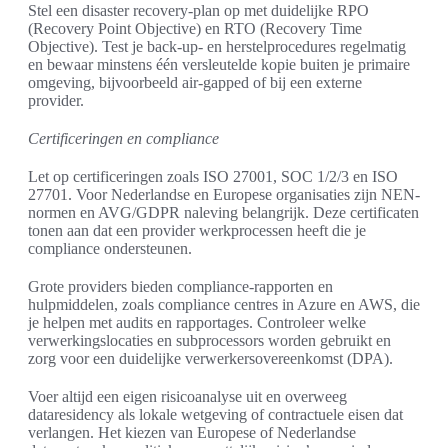
Stel een disaster recovery-plan op met duidelijke RPO
(Recovery Point Objective) en RTO (Recovery Time
Objective). Test je back-up- en herstelprocedures regelmatig
en bewaar minstens één versleutelde kopie buiten je primaire
omgeving, bijvoorbeeld air-gapped of bij een externe
provider.
Certificeringen en compliance
Let op certificeringen zoals ISO 27001, SOC 1/2/3 en ISO
27701. Voor Nederlandse en Europese organisaties zijn NEN-
normen en AVG/GDPR naleving belangrijk. Deze certificaten
tonen aan dat een provider werkprocessen heeft die je
compliance ondersteunen.
Grote providers bieden compliance-rapporten en
hulpmiddelen, zoals compliance centres in Azure en AWS, die
je helpen met audits en rapportages. Controleer welke
verwerkingslocaties en subprocessors worden gebruikt en
zorg voor een duidelijke verwerkersovereenkomst (DPA).
Voer altijd een eigen risicoanalyse uit en overweeg
dataresidency als lokale wetgeving of contractuele eisen dat
verlangen. Het kiezen van Europese of Nederlandse