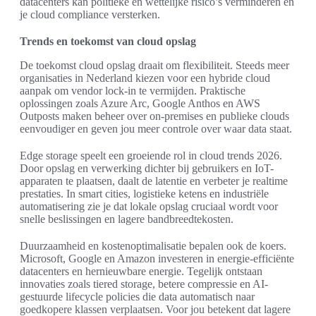
datacenters kan politieke en wettelijke risico’s verminderen en
je cloud compliance versterken.
Trends en toekomst van cloud opslag
De toekomst cloud opslag draait om flexibiliteit. Steeds meer
organisaties in Nederland kiezen voor een hybride cloud
aanpak om vendor lock-in te vermijden. Praktische
oplossingen zoals Azure Arc, Google Anthos en AWS
Outposts maken beheer over on-premises en publieke clouds
eenvoudiger en geven jou meer controle over waar data staat.
Edge storage speelt een groeiende rol in cloud trends 2026.
Door opslag en verwerking dichter bij gebruikers en IoT-
apparaten te plaatsen, daalt de latentie en verbeter je realtime
prestaties. In smart cities, logistieke ketens en industriële
automatisering zie je dat lokale opslag cruciaal wordt voor
snelle beslissingen en lagere bandbreedtekosten.
Duurzaamheid en kostenoptimalisatie bepalen ook de koers.
Microsoft, Google en Amazon investeren in energie-efficiënte
datacenters en hernieuwbare energie. Tegelijk ontstaan
innovaties zoals tiered storage, betere compressie en AI-
gestuurde lifecycle policies die data automatisch naar
goedkopere klassen verplaatsen. Voor jou betekent dat lagere