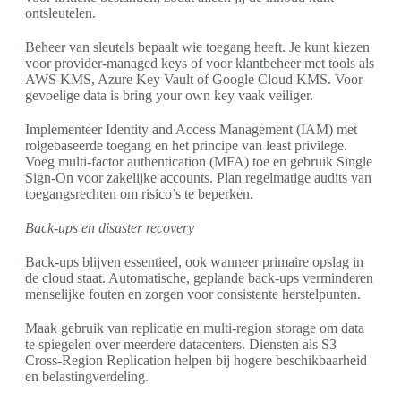
ontsleutelen.
Beheer van sleutels bepaalt wie toegang heeft. Je kunt kiezen
voor provider-managed keys of voor klantbeheer met tools als
AWS KMS, Azure Key Vault of Google Cloud KMS. Voor
gevoelige data is bring your own key vaak veiliger.
Implementeer Identity and Access Management (IAM) met
rolgebaseerde toegang en het principe van least privilege.
Voeg multi-factor authentication (MFA) toe en gebruik Single
Sign-On voor zakelijke accounts. Plan regelmatige audits van
toegangsrechten om risico’s te beperken.
Back-ups en disaster recovery
Back-ups blijven essentieel, ook wanneer primaire opslag in
de cloud staat. Automatische, geplande back-ups verminderen
menselijke fouten en zorgen voor consistente herstelpunten.
Maak gebruik van replicatie en multi-region storage om data
te spiegelen over meerdere datacenters. Diensten als S3
Cross-Region Replication helpen bij hogere beschikbaarheid
en belastingverdeling.