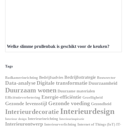
Welke slimme prullenbak is geschikt voor de keuken?
Tags
Bedrijfsstrategie
Bedrijfsadvies
Badkamerinrichting
Bouwsector
Data-analyse
Digitale transformatie
Duurzaamheid
Duurzaam wonen
Duurzame materialen
Energie-efficiëntie
Efficiëntieverbetering
Gezelligheid
Gezonde voeding
Gezonde levensstijl
Gezondheid
Interieurdesign
Interieurdecoratie
Interieurinrichting
Interieur design
Interieurinspiratie
Interieurontwerp
Interieurverlichting
Internet of Things (IoT)
IT-