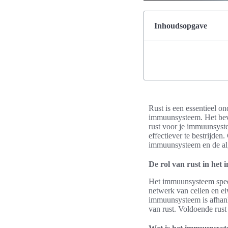
Inhoudsopgave
Rust is een essentieel on
immuunsysteem. Het bevo
rust voor je immuunsyste
effectiever te bestrijde
immuunsysteem en de al
De rol van rust in he
Het immuunsysteem speelt
netwerk van cellen en eiw
immuunsysteem is afhanke
van rust. Voldoende rust