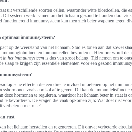
teem?
t uit verschillende soorten cellen, waaronder witte bloedcellen, die es
. Dit systeem werkt samen om het lichaam gezond te houden door ziek
ed functionerend immuunsysteem kan men zich beter wapenen tegen di
en optimaal immuunsysteem?
mpact op de weerstand van het lichaam. Studies tonen aan dat zowel sla
e immunoglobulinen en immuuncellen bevorderen. Hierdoor wordt de al
st in het immuunsysteem
is dus van groot belang. Tijd nemen om te onts
e slaap te krijgen zijn essentiële elementen voor een gezond immuuns
 immuunsysteem?
fysiologische effecten die een directe invloed uitoefenen op het immuu
stresshormonen zoals cortisol af te geven. Dit kan de immuniteitsfunct
an deze hormonen te reguleren, waardoor het lichaam beter in staat is om
id te bevorderen. De vragen die vaak opkomen zijn: Wat doet rust voo
t verbeteren met rust?
van rust
 kan het lichaam herstellen en regenereren. Dit omvat verbeterde circula