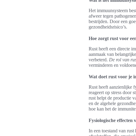
Wat is het immuunsys
Het immuunsysteem bestaa
afweer tegen pathogenen
bestrijden. Door een go
gezondheidsrisico’s.
Hoe zorgt rust voor e
Rust heeft een directe i
aanmaak van belangrijk
verbeterd.
De rol van ru
verminderen en voldoend
Wat doet rust voor je
Rust heeft aanzienlijke 
reageert op stress door 
rust helpt de productie v
en de algehele gezondhe
hoe kan het de immunitei
Fysiologische effecten 
In een toestand van rust