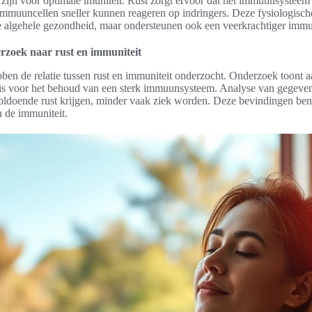
l zijn voor optimale imuniteit. Rust zorgt ervoor dat het immuunsysteem 
immuuncellen sneller kunnen reageren op indringers. Deze fysiologisc
de algehele gezondheid, maar ondersteunen ook een veerkrachtiger imm
rzoek naar rust en immuniteit
bben de relatie tussen rust en immuniteit onderzocht. Onderzoek toont 
el is voor het behoud van een sterk immuunsysteem. Analyse van gegeve
oldoende rust krijgen, minder vaak ziek worden. Deze bevindingen be
n de immuniteit.