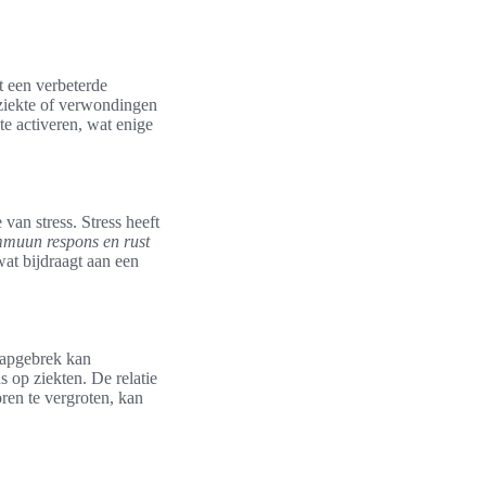
t een verbeterde
a ziekte of verwondingen
te activeren, wat enige
an stress. Stress heeft
mmuun respons en rust
at bijdraagt aan een
aapgebrek kan
 op ziekten. De relatie
ren te vergroten, kan