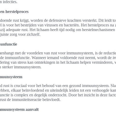
 infecties.
en herstelproces
oende rust krijgt, worden de defensieve krachten versterkt. Dit leidt to
el is voor het bestrijden van virussen en bacteriën. Het herstelproces n
kzij adequate rust. Het lichaam heeft tijd nodig om herstelmechanismen 
juiste zorg voor zichzelf.
uunfunctie
enhangt met de voordelen van rust voor immuunsysteem, is de reductie v
p de immuunfunctie. Wanneer iemand voldoende rust neemt, wordt de
i
ering van stress kan ontstekingen in het lichaam helpen verminderen, w
n sterker immuunsysteem.
mmuunsysteem
d rust is cruciaal voor het behoud van een gezond immuunsysteem. Sl
bben, elkaar beïnvloedend en uiteindelijk leiden tot een verhoogde kans
nctie is complex en degelijk onderzocht. Door het inzicht in deze facto
rust de immuniteitsreactie beïnvloedt.
immuunsysteem aanvalt