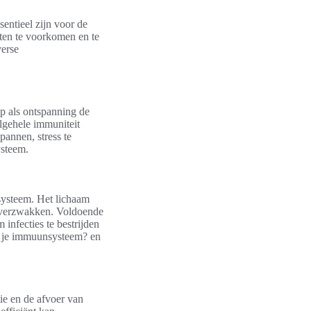
sentieel zijn voor de
ten te voorkomen en te
verse
ap als ontspanning de
gehele immuniteit
pannen, stress te
ysteem.
nsysteem. Het lichaam
ie verzwakken. Voldoende
 infecties te bestrijden
r je immuunsysteem? en
tie en de afvoer van