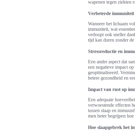
wapenen tegen ziekten en
Verbeterde immuniteit 
Wanneer het lichaam vold
immuniteit, wat essentie
verloopt ook sneller dan
tijd kan duren zonder de 
Stressreductie en imm
Een ander aspect dat sam
een negatieve impact o
geoptimaliseerd. Vermind
betere gezondheid en ee
Impact van rust op i
Een adequate hoeveelhei
verwoestende effecten he
tussen slaap en immuunfu
men beter begrijpen hoe 
Hoe slaapgebrek het 