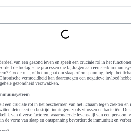
derdeel van een gezond leven en speelt een cruciale rol in het functione
rdert de biologische processen die bijdragen aan een sterk immuunsy
em? Goede rust, of het nu gaat om slaap of ontspanning, helpt het lich
n. Chronische vermoeidheid kan daarentegen een negatieve invloed hebb
gehele gezondheid verzwakken.
t immuunsysteem
 een cruciale rol in het beschermen van het lichaam tegen ziekten en i
itten detecteert en bestrijdt indringers zoals virussen en bacteriën. De e
lijk van diverse factoren, waaronder de levensstijl van een persoon, v
 in de vorm van slaap en ontspanning bevordert de immuniteit en verbe