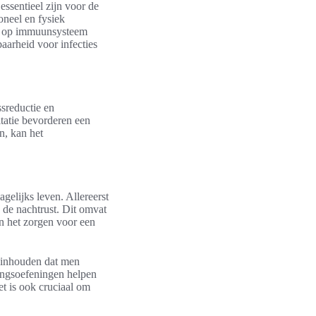
essentieel zijn voor de
neel en fysiek
ust op immuunsysteem
baarheid voor infecties
ssreductie en
tatie bevorderen een
n, kan het
gelijks leven. Allereerst
 de nachtrust. Dit omvat
n het zorgen voor een
 inhouden dat men
ingsoefeningen helpen
et is ook cruciaal om