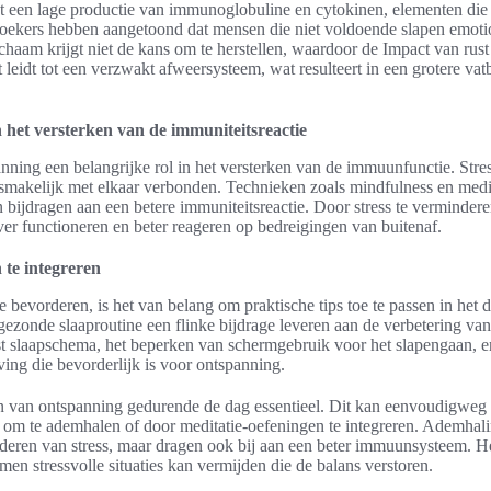
ot een lage productie van immunoglobuline en cytokinen, elementen die 
kers hebben aangetoond dat mensen die niet voldoende slapen emotio
ichaam krijgt niet de kans om te herstellen, waardoor de Impact van r
it leidt tot een verzwakt afweersysteem, wat resulteert in een grotere vat
 het versterken van de immuniteitsreactie
anning een belangrijke rol in het versterken van de immuunfunctie. Stre
smakelijk met elkaar verbonden. Technieken zoals mindfulness en medi
n bijdragen aan een betere immuniteitsreactie. Door stress te vermindere
r functioneren en beter reageren op bedreigingen van buitenaf.
n te integreren
bevorderen, is het van belang om praktische tips toe te passen in het da
gezonde slaaproutine een flinke bijdrage leveren aan de verbetering van
st slaapschema, het beperken van schermgebruik voor het slapengaan, e
ng die bevorderlijk is voor ontspanning.
 van ontspanning gedurende de dag essentieel. Dit kan eenvoudigweg
 om te ademhalen of door meditatie-oefeningen te integreren. Ademhal
inderen van stress, maar dragen ook bij aan een beter immuunsysteem. H
 men stressvolle situaties kan vermijden die de balans verstoren.