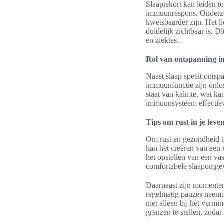
Slaaptekort kan leiden t
immuunrespons. Onderzoe
kwetsbaarder zijn. Het l
duidelijk zichtbaar is. D
en ziektes.
Rol van ontspanning in
Naast slaap speelt ontsp
immuunfunctie zijn onlo
staat van kalmte, wat ka
immuunsysteem effectieve
Tips om rust in je leve
Om rust en gezondheid te 
kan het creëren van een 
het opstellen van een va
comfortabele slaapomgevi
Daarnaast zijn momenten
regelmatig pauzes neemt
niet alleen bij het verm
grenzen te stellen, zodat