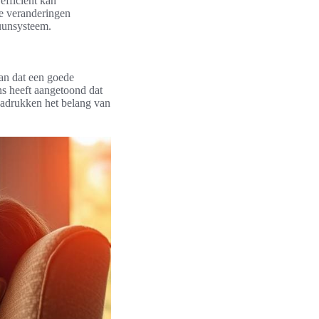
efficiënt kan
he veranderingen
uunsysteem.
aan dat een goede
ns heeft aangetoond dat
nadrukken het belang van