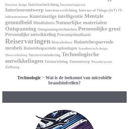
Interieurinrichting
Interieur design
Interieurinspiratie
Interieurontwerp
Interieurverlichting
Internet of Things (IoT)
IT-
Mentale
Kunstmatige intelligentie
infrastructuur
gezondheid
Natuurlijke materialen
Mindfulness
Ontspanning
Persoonlijke groei
Ontspanningstechnieken
Persoonlijke ontwikkeling
Procesoptimalisatie
Reiservaringen
Ruimtebesparende
Risicobeheer
meubels
Ruimtebesparende oplossingen
Scandinavisch design
Technologische
Stressvermindering
Sfeerverlichting
ontwikkelingen
Tuininrichting
Tuinontwerp
Woondecoratie
Zelfzorg
Technologie
>
Wat is de toekomst van microbiële
brandstofcellen?