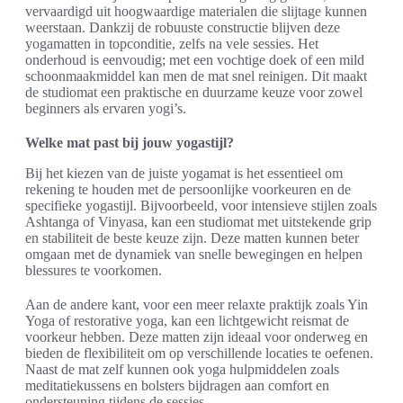
vervaardigd uit hoogwaardige materialen die slijtage kunnen
weerstaan. Dankzij de robuuste constructie blijven deze
yogamatten in topconditie, zelfs na vele sessies. Het
onderhoud is eenvoudig; met een vochtige doek of een mild
schoonmaakmiddel kan men de mat snel reinigen. Dit maakt
de studiomat een praktische en duurzame keuze voor zowel
beginners als ervaren yogi’s.
Welke mat past bij jouw yogastijl?
Bij het kiezen van de juiste yogamat is het essentieel om
rekening te houden met de persoonlijke voorkeuren en de
specifieke yogastijl. Bijvoorbeeld, voor intensieve stijlen zoals
Ashtanga of Vinyasa, kan een studiomat met uitstekende grip
en stabiliteit de beste keuze zijn. Deze matten kunnen beter
omgaan met de dynamiek van snelle bewegingen en helpen
blessures te voorkomen.
Aan de andere kant, voor een meer relaxte praktijk zoals Yin
Yoga of restorative yoga, kan een lichtgewicht reismat de
voorkeur hebben. Deze matten zijn ideaal voor onderweg en
bieden de flexibiliteit om op verschillende locaties te oefenen.
Naast de mat zelf kunnen ook yoga hulpmiddelen zoals
meditatiekussens en bolsters bijdragen aan comfort en
ondersteuning tijdens de sessies.