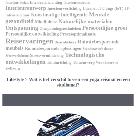
Interieurinrichting
Interieur design
Interieurinspiratie
Interieurontwerp
Interieurverlichting
Internet of Things (IoT)
IT-
Mentale
Kunstmatige intelligentie
infrastructuur
gezondheid
Natuurlijke materialen
Mindfulness
Ontspanning
Persoonlijke groei
Ontspanningstechnieken
Persoonlijke ontwikkeling
Procesoptimalisatie
Reiservaringen
Ruimtebesparende
Risicobeheer
meubels
Ruimtebesparende oplossingen
Scandinavisch design
Technologische
Stressvermindering
Sfeerverlichting
ontwikkelingen
Tuininrichting
Tuinontwerp
Woondecoratie
Zelfzorg
Lifestyle
>
Wat is het verschil tussen een yoga reismat en een
studiomat?