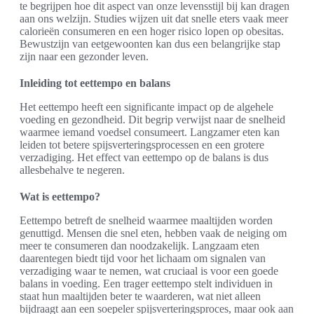
te begrijpen hoe dit aspect van onze levensstijl bij kan dragen
aan ons welzijn. Studies wijzen uit dat snelle eters vaak meer
calorieën consumeren en een hoger risico lopen op obesitas.
Bewustzijn van eetgewoonten kan dus een belangrijke stap
zijn naar een gezonder leven.
Inleiding tot eettempo en balans
Het eettempo heeft een significante impact op de algehele
voeding en gezondheid. Dit begrip verwijst naar de snelheid
waarmee iemand voedsel consumeert. Langzamer eten kan
leiden tot betere spijsverteringsprocessen en een grotere
verzadiging. Het effect van eettempo op de balans is dus
allesbehalve te negeren.
Wat is eettempo?
Eettempo betreft de snelheid waarmee maaltijden worden
genuttigd. Mensen die snel eten, hebben vaak de neiging om
meer te consumeren dan noodzakelijk. Langzaam eten
daarentegen biedt tijd voor het lichaam om signalen van
verzadiging waar te nemen, wat cruciaal is voor een goede
balans in voeding. Een trager eettempo stelt individuen in
staat hun maaltijden beter te waarderen, wat niet alleen
bijdraagt aan een soepeler spijsverteringsproces, maar ook aan