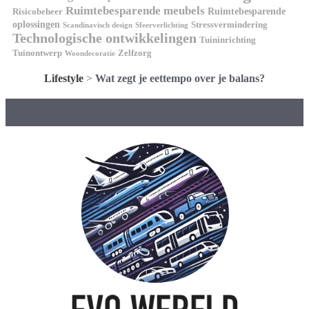
Ruimtebesparende meubels
Ruimtebesparende
Risicobeheer
oplossingen
Stressvermindering
Scandinavisch design
Sfeerverlichting
Technologische ontwikkelingen
Tuininrichting
Tuinontwerp
Zelfzorg
Woondecoratie
Lifestyle
>
Wat zegt je eettempo over je balans?