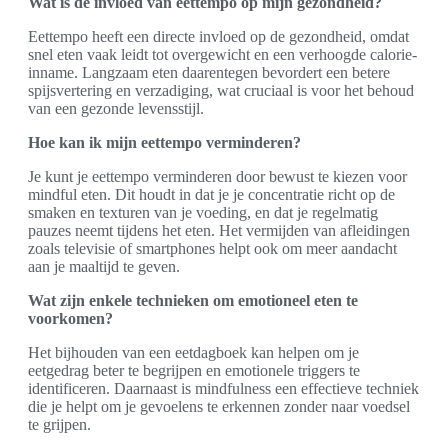
Wat is de invloed van eettempo op mijn gezondheid?
Eettempo heeft een directe invloed op de gezondheid, omdat
snel eten vaak leidt tot overgewicht en een verhoogde calorie-
inname. Langzaam eten daarentegen bevordert een betere
spijsvertering en verzadiging, wat cruciaal is voor het behoud
van een gezonde levensstijl.
Hoe kan ik mijn eettempo verminderen?
Je kunt je eettempo verminderen door bewust te kiezen voor
mindful eten. Dit houdt in dat je je concentratie richt op de
smaken en texturen van je voeding, en dat je regelmatig
pauzes neemt tijdens het eten. Het vermijden van afleidingen
zoals televisie of smartphones helpt ook om meer aandacht
aan je maaltijd te geven.
Wat zijn enkele technieken om emotioneel eten te
voorkomen?
Het bijhouden van een eetdagboek kan helpen om je
eetgedrag beter te begrijpen en emotionele triggers te
identificeren. Daarnaast is mindfulness een effectieve techniek
die je helpt om je gevoelens te erkennen zonder naar voedsel
te grijpen.