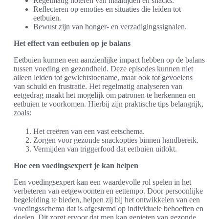
Regelmatig noteren van maaltijden en snacks.
Reflecteren op emoties en situaties die leiden tot
eetbuien.
Bewust zijn van honger- en verzadigingssignalen.
Het effect van eetbuien op je balans
Eetbuien kunnen een aanzienlijke impact hebben op de balans
tussen voeding en gezondheid. Deze episodes kunnen niet
alleen leiden tot gewichtstoename, maar ook tot gevoelens
van schuld en frustratie. Het regelmatig analyseren van
eetgedrag maakt het mogelijk om patronen te herkennen en
eetbuien te voorkomen. Hierbij zijn praktische tips belangrijk,
zoals:
Het creëren van een vast eetschema.
Zorgen voor gezonde snackopties binnen handbereik.
Vermijden van triggerfood dat eetbuien uitlokt.
Hoe een voedingsexpert je kan helpen
Een voedingsexpert kan een waardevolle rol spelen in het
verbeteren van eetgewoonten en eettempo. Door persoonlijke
begeleiding te bieden, helpen zij bij het ontwikkelen van een
voedingsschema dat is afgestemd op individuele behoeften en
doelen. Dit zorgt ervoor dat men kan genieten van gezonde