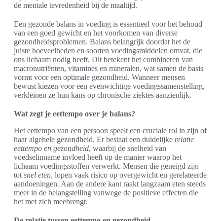
de mentale tevredenheid bij de maaltijd.
Een gezonde balans in voeding is essentieel voor het behoud
van een goed gewicht en het voorkomen van diverse
gezondheidsproblemen. Balans belangrijk doordat het de
juiste hoeveelheden en soorten voedingsmiddelen omvat, die
ons lichaam nodig heeft. Dit betekent het combineren van
macronutriënten, vitamines en mineralen, wat samen de basis
vormt voor een optimale gezondheid. Wanneer mensen
bewust kiezen voor een evenwichtige voedingssamenstelling,
verkleinen ze hun kans op chronische ziektes aanzienlijk.
Wat zegt je eettempo over je balans?
Het eettempo van een persoon speelt een cruciale rol in zijn of
haar algehele gezondheid. Er bestaat een duidelijke
relatie
eettempo en gezondheid
, waarbij de snelheid van
voedselinname invloed heeft op de manier waarop het
lichaam voedingsstoffen verwerkt. Mensen die geneigd zijn
tot
snel eten
, lopen vaak risico op overgewicht en gerelateerde
aandoeningen. Aan de andere kant raakt langzaam eten steeds
meer in de belangstelling vanwege de positieve effecten die
het met zich meebrengt.
De relatie tussen eettempo en gezondheid