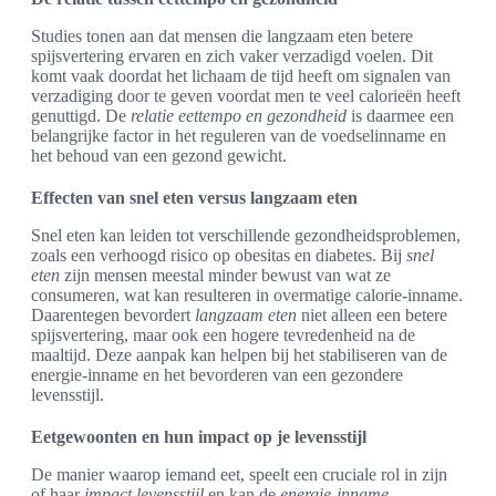
Studies tonen aan dat mensen die langzaam eten betere
spijsvertering ervaren en zich vaker verzadigd voelen. Dit
komt vaak doordat het lichaam de tijd heeft om signalen van
verzadiging door te geven voordat men te veel calorieën heeft
genuttigd. De
relatie eettempo en gezondheid
is daarmee een
belangrijke factor in het reguleren van de voedselinname en
het behoud van een gezond gewicht.
Effecten van snel eten versus langzaam eten
Snel eten kan leiden tot verschillende gezondheidsproblemen,
zoals een verhoogd risico op obesitas en diabetes. Bij
snel
eten
zijn mensen meestal minder bewust van wat ze
consumeren, wat kan resulteren in overmatige calorie-inname.
Daarentegen bevordert
langzaam eten
niet alleen een betere
spijsvertering, maar ook een hogere tevredenheid na de
maaltijd. Deze aanpak kan helpen bij het stabiliseren van de
energie-inname en het bevorderen van een gezondere
levensstijl.
Eetgewoonten en hun impact op je levensstijl
De manier waarop iemand eet, speelt een cruciale rol in zijn
of haar
impact levensstijl
en kan de
energie-inname