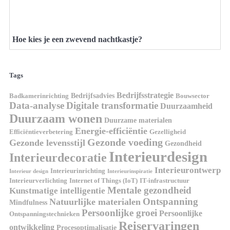
Hoe kies je een zwevend nachtkastje?
Tags
Bedrijfsstrategie
Bedrijfsadvies
Badkamerinrichting
Bouwsector
Data-analyse
Digitale transformatie
Duurzaamheid
Duurzaam wonen
Duurzame materialen
Energie-efficiëntie
Efficiëntieverbetering
Gezelligheid
Gezonde voeding
Gezonde levensstijl
Gezondheid
Interieurdesign
Interieurdecoratie
Interieurontwerp
Interieurinrichting
Interieur design
Interieurinspiratie
Interieurverlichting
Internet of Things (IoT)
IT-infrastructuur
Mentale gezondheid
Kunstmatige intelligentie
Ontspanning
Natuurlijke materialen
Mindfulness
Persoonlijke groei
Persoonlijke
Ontspanningstechnieken
Reiservaringen
ontwikkeling
Procesoptimalisatie