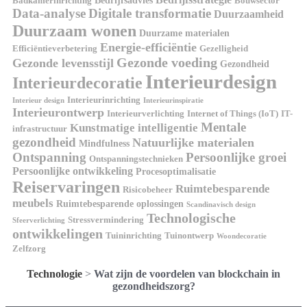
Badkamerinrichting
Bouwsector
Data-analyse
Digitale transformatie
Duurzaamheid
Duurzaam wonen
Duurzame materialen
Energie-efficiëntie
Efficiëntieverbetering
Gezelligheid
Gezonde voeding
Gezonde levensstijl
Gezondheid
Interieurdesign
Interieurdecoratie
Interieurinrichting
Interieur design
Interieurinspiratie
Interieurontwerp
Interieurverlichting
Internet of Things (IoT)
IT-
Mentale
Kunstmatige intelligentie
infrastructuur
gezondheid
Natuurlijke materialen
Mindfulness
Ontspanning
Persoonlijke groei
Ontspanningstechnieken
Persoonlijke ontwikkeling
Procesoptimalisatie
Reiservaringen
Ruimtebesparende
Risicobeheer
meubels
Ruimtebesparende oplossingen
Scandinavisch design
Technologische
Stressvermindering
Sfeerverlichting
ontwikkelingen
Tuininrichting
Tuinontwerp
Woondecoratie
Zelfzorg
Technologie
>
Wat zijn de voordelen van blockchain in
gezondheidszorg?