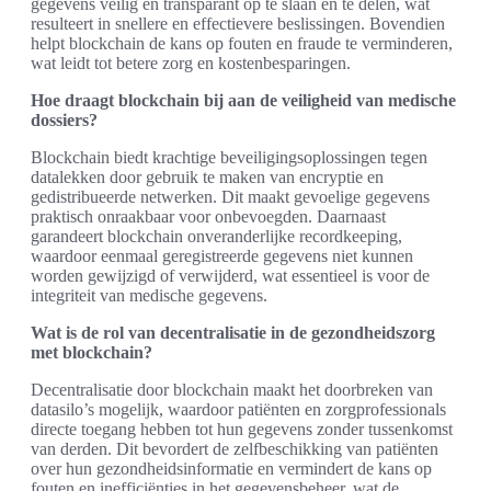
gegevens veilig en transparant op te slaan en te delen, wat
resulteert in snellere en effectievere beslissingen. Bovendien
helpt blockchain de kans op fouten en fraude te verminderen,
wat leidt tot betere zorg en kostenbesparingen.
Hoe draagt blockchain bij aan de veiligheid van medische
dossiers?
Blockchain biedt krachtige beveiligingsoplossingen tegen
datalekken door gebruik te maken van encryptie en
gedistribueerde netwerken. Dit maakt gevoelige gegevens
praktisch onraakbaar voor onbevoegden. Daarnaast
garandeert blockchain onveranderlijke recordkeeping,
waardoor eenmaal geregistreerde gegevens niet kunnen
worden gewijzigd of verwijderd, wat essentieel is voor de
integriteit van medische gegevens.
Wat is de rol van decentralisatie in de gezondheidszorg
met blockchain?
Decentralisatie door blockchain maakt het doorbreken van
datasilo’s mogelijk, waardoor patiënten en zorgprofessionals
directe toegang hebben tot hun gegevens zonder tussenkomst
van derden. Dit bevordert de zelfbeschikking van patiënten
over hun gezondheidsinformatie en vermindert de kans op
fouten en inefficiënties in het gegevensbeheer, wat de