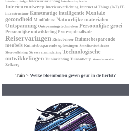
Interieurinrichting
Interieur design
Interieurinspiratie
Interieurontwerp
Interieurverlichting
Internet of Things (IoT)
IT-
Mentale
Kunstmatige intelligentie
infrastructuur
gezondheid
Natuurlijke materialen
Mindfulness
Ontspanning
Persoonlijke groei
Ontspanningstechnieken
Persoonlijke ontwikkeling
Procesoptimalisatie
Reiservaringen
Ruimtebesparende
Risicobeheer
meubels
Ruimtebesparende oplossingen
Scandinavisch design
Technologische
Stressvermindering
Sfeerverlichting
ontwikkelingen
Tuininrichting
Tuinontwerp
Woondecoratie
Zelfzorg
Tuin
>
Welke bloembollen geven geur in de herfst?