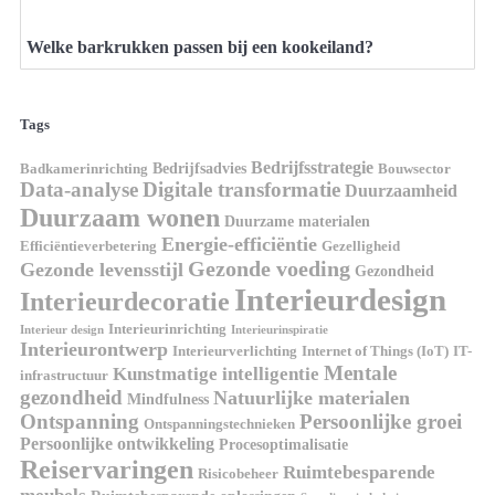
Welke barkrukken passen bij een kookeiland?
Tags
Bedrijfsstrategie
Bedrijfsadvies
Badkamerinrichting
Bouwsector
Data-analyse
Digitale transformatie
Duurzaamheid
Duurzaam wonen
Duurzame materialen
Energie-efficiëntie
Efficiëntieverbetering
Gezelligheid
Gezonde voeding
Gezonde levensstijl
Gezondheid
Interieurdesign
Interieurdecoratie
Interieurinrichting
Interieur design
Interieurinspiratie
Interieurontwerp
Interieurverlichting
Internet of Things (IoT)
IT-
Mentale
Kunstmatige intelligentie
infrastructuur
gezondheid
Natuurlijke materialen
Mindfulness
Ontspanning
Persoonlijke groei
Ontspanningstechnieken
Persoonlijke ontwikkeling
Procesoptimalisatie
Reiservaringen
Ruimtebesparende
Risicobeheer