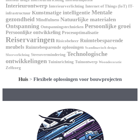
Interieurinrichting
Interieur design
Interieurinspiratie
Interieurontwerp
Interieurverlichting
Internet of Things (IoT)
IT-
Mentale
Kunstmatige intelligentie
infrastructuur
gezondheid
Natuurlijke materialen
Mindfulness
Ontspanning
Persoonlijke groei
Ontspanningstechnieken
Persoonlijke ontwikkeling
Procesoptimalisatie
Reiservaringen
Ruimtebesparende
Risicobeheer
meubels
Ruimtebesparende oplossingen
Scandinavisch design
Technologische
Stressvermindering
Sfeerverlichting
ontwikkelingen
Tuininrichting
Tuinontwerp
Woondecoratie
Zelfzorg
Huis
>
Flexibele oplossingen voor bouwprojecten