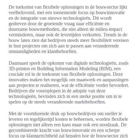
De toekomst van flexibele oplossingen in de bouwsector lijkt
veelbelovend, met een toenemende focus op bouwinnovatie
en de integratie van nieuwe technologieën. Dit wordt
gedreven door de groeiende vraag naar efficiënte en
duurzame bouwmethoden, die niet alleen de milieu-impact
verminderen, maar ook de levertijden verkorten. Trends in de
bouw laten zien dat bedrijven steeds meer flexibiliteit vereisen
in hun projecten om zich aan te passen aan veranderende
omstandigheden en klantbehoeften.
Daarnaast speelt de opkomst van digitale technologieën, zoals
3D-printen en Building Information Modeling (BIM), een
cruciale rol in de toekomst van flexibele oplossingen. Deze
innovaties maken het mogelijk om maatwerk en aanpassingen
aan projecten te realiseren, wat de efficiëntie verder bevordert.
Bedrijven die vooroplopen in de adoptie van deze
technologieën, bevinden zich in een sterke positie om in te
spelen op de steeds veranderende marktbehoeften.
Met de voortdurende druk op bouwbedrijven om sneller te
leveren en tegelijkertijd kosten te beheersen, worden flexibele
oplossingen niet alleen een kans maar ook een noodzaak. De
gecombineerde kracht van bouwinnovatie en een scherpe
focus op klantgerichtheid zal bepalen hoe de bouwsector zich