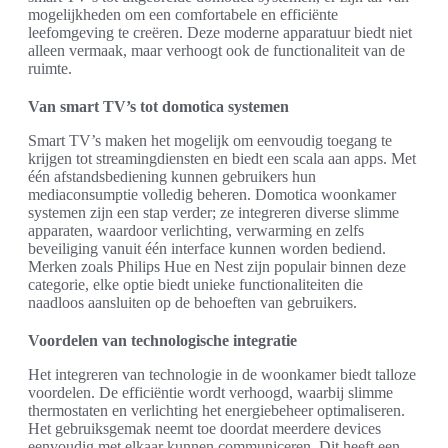
mogelijkheden om een comfortabele en efficiënte
leefomgeving te creëren. Deze moderne apparatuur biedt niet
alleen vermaak, maar verhoogt ook de functionaliteit van de
ruimte.
Van smart TV’s tot domotica systemen
Smart TV’s maken het mogelijk om eenvoudig toegang te
krijgen tot streamingdiensten en biedt een scala aan apps. Met
één afstandsbediening kunnen gebruikers hun
mediaconsumptie volledig beheren. Domotica woonkamer
systemen zijn een stap verder; ze integreren diverse slimme
apparaten, waardoor verlichting, verwarming en zelfs
beveiliging vanuit één interface kunnen worden bediend.
Merken zoals Philips Hue en Nest zijn populair binnen deze
categorie, elke optie biedt unieke functionaliteiten die
naadloos aansluiten op de behoeften van gebruikers.
Voordelen van technologische integratie
Het integreren van technologie in de woonkamer biedt talloze
voordelen. De efficiëntie wordt verhoogd, waarbij slimme
thermostaten en verlichting het energiebeheer optimaliseren.
Het gebruiksgemak neemt toe doordat meerdere devices
eenvoudig met elkaar kunnen communiceren. Dit heeft een