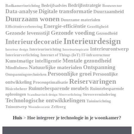
Bedrijfsstrategie
Bedrijfsadvies
Badkamerinrichting
Bouwsector
Data-analyse
Digitale transformatie
Duurzaamheid
Duurzaam wonen
Duurzame materialen
Energie-efficiëntie
Efficiëntieverbetering
Gezelligheid
Gezonde voeding
Gezonde levensstijl
Gezondheid
Interieurdesign
Interieurdecoratie
Interieurontwerp
Interieurinrichting
Interieur design
Interieurinspiratie
Interieurverlichting
Internet of Things (IoT)
IT-infrastructuur
Mentale gezondheid
Kunstmatige intelligentie
Ontspanning
Natuurlijke materialen
Mindfulness
Persoonlijke groei
Persoonlijke
Ontspanningstechnieken
Reiservaringen
ontwikkeling
Procesoptimalisatie
Ruimtebesparende meubels
Ruimtebesparende
Risicobeheer
oplossingen
Stressvermindering
Scandinavisch design
Sfeerverlichting
Technologische ontwikkelingen
Tuininrichting
Tuinontwerp
Zelfzorg
Woondecoratie
Huis
>
Hoe integreer je technologie in je woonkamer?