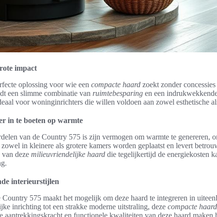
rote impact
rfecte oplossing voor wie een
compacte haard
zoekt zonder concessies
edt een slimme combinatie van
ruimtebesparing
en een indrukwekkende 
deaal voor woninginrichters die willen voldoen aan zowel esthetische als
r in te boeten op warmte
rdelen van de Country 575 is zijn vermogen om warmte te genereren, 
zowel in kleinere als grotere kamers worden geplaatst en levert betr
n van deze
milieuvriendelijke haard
die tegelijkertijd de energiekosten k
ng.
nde interieurstijlen
 Country 575 maakt het mogelijk om deze haard te integreren in uiteenlo
jke inrichting tot een strakke moderne uitstraling, deze
compacte haard
e aantrekkingskracht en functionele kwaliteiten van deze haard maken