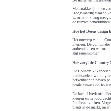
De lijnen en materiale
Met strakke lijnen en zor
Hoogwaardig staal en ke
is, maar ook lang meegaa
de ruimtes benadrukken.
Hoe het Deens design bi
Het ontwerp van de Count
interieur. De combinatie
authentieke en warme uit
stijl samenkomen.
Hoe zorgt de Country 5
De Country 575 speelt ee
traditionele afwerking en
herkenbaar en passen per
ideale keuze voor iedere
De kachel biedt niet alle
kleuren en het doordacht
familieactiviteiten. Ve
plaats in de markt, maar