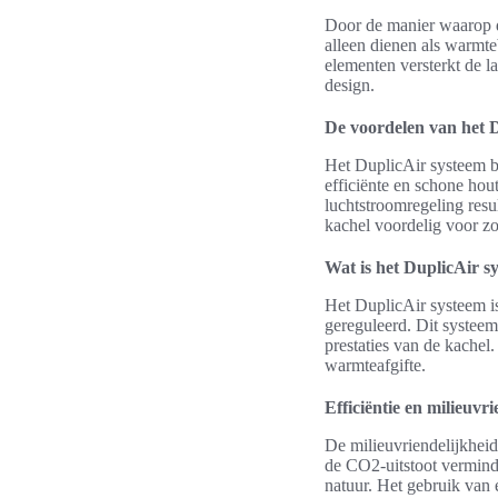
Door de manier waarop de
alleen dienen als warmt
elementen versterkt de la
design.
De voordelen van het 
Het DuplicAir systeem b
efficiënte en schone hou
luchtstroomregeling resu
kachel voordelig voor zo
Wat is het DuplicAir s
Het DuplicAir systeem is
gereguleerd. Dit systeem 
prestaties van de kachel.
warmteafgifte.
Efficiëntie en milieuv
De milieuvriendelijkheid
de CO2-uitstoot verminde
natuur. Het gebruik van