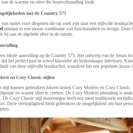
t van de warmte en sfeer die houtverbranding biedt.
mogelijkheden met de Country 575
 van opties voor diegenen die op zoek zijn naar een stijlvolle houtkach
el
ontstaat er een mooie combinatie van functionaliteit en design. Deze k
k bij aan de algehele sfeer in de ruimte.
anvulling
een ideale aanvulling op de Country 575. Het ontwerp van de Senza ho
t dat het perfect past in zowel klassieke als hedendaagse interieurs. Kl
gheid van deze stijlvolle houtkachel, waardoor het een populaire keuze i
rn en Cozy Classic stijlen
en stijl kunnen gebruikers kiezen tussen Cozy Modern en Cozy Classic. B
gende en warme sfeer te creëren. De Cozy Modern uitstraling is strak 
. De Cozy Classic stijl daarentegen heeft een meer traditionele en tijdloz
rieurs. Deze veelzijdigheid biedt gebruikers de mogelijkheid om hun pers
elen.