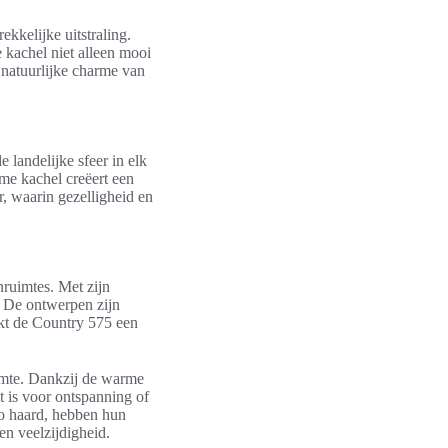
ekkelijke uitstraling.
kachel niet alleen mooi
e natuurlijke charme van
 landelijke sfeer in elk
ame kachel creëert een
, waarin gezelligheid en
ruimtes. Met zijn
t. De ontwerpen zijn
akt de Country 575 een
ruimte. Dankzij de warme
t is voor ontspanning of
mo haard, hebben hun
en veelzijdigheid.