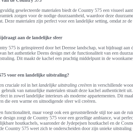
n van de Country 575
gvuldig geselecteerde materialen biedt de Country 575 een visueel aantr
ramiek zorgen voor de nodige duurzaamheid, waardoor deze duurzame 
t. Deze materialen zijn perfect voor een landelijke setting, omdat ze d
jdraagt aan de landelijke sfeer
ry 575 is geïnspireerd door het Deense landschap, wat bijdraagt aan de
 van het authentieke Deens design met de functionaliteit van een duurz
straling. Dit maakt de kachel een prachtig middelpunt in de woonkamer
75 voor een landelijke uitstraling?
n cruciale rol in het
landelijke uitstraling creëren
in verschillende woon
 gebruik van natuurlijke materialen straalt deze kachel authenticiteit ui
fect in zowel landelijke interieurs als moderne appartementen. Dit ma
en die een warme en uitnodigende sfeer wil creëren.
en functionaliteit, maar voegt ook een geruststellende stijl toe aan de 
e design zorgt de Country 575 voor een gezellige ambiance, wat perfec
rgelijkbare houtkachels, waaronder de Jydepejsen houtkachel en de Cos
 de Country 575 weet zich te onderscheiden door zijn unieke uitstraling 