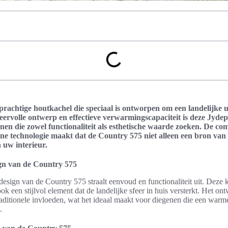
rachtige houtkachel die speciaal is ontworpen om een landelijke ui
feervolle ontwerp en effectieve verwarmingscapaciteit is deze Jyde
nen die zowel functionaliteit als esthetische waarde zoeken. De co
e technologie maakt dat de Country 575 niet alleen een bron van
n uw interieur.
gn van de Country 575
esign van de Country 575 straalt eenvoud en functionaliteit uit. Deze ka
k een stijlvol element dat de landelijke sfeer in huis versterkt. Het o
aditionele invloeden, wat het ideaal maakt voor diegenen die een warm
.