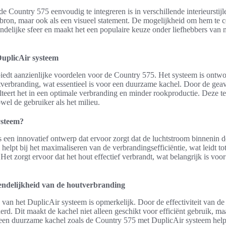
 Country 575 eenvoudig te integreren is in verschillende interieurstijl
ebron, maar ook als een visueel statement. De mogelijkheid om hem te
ndelijke sfeer en maakt het een populaire keuze onder liefhebbers van na
DuplicAir systeem
iedt aanzienlijke voordelen voor de Country 575. Het systeem is ontw
tverbranding, wat essentieel is voor een duurzame kachel. Door de gea
lteert het in een optimale verbranding en minder rookproductie. Deze 
wel de gebruiker als het milieu.
ysteem?
 een innovatief ontwerp dat ervoor zorgt dat de luchtstroom binnenin d
helpt bij het maximaliseren van de verbrandingsefficiëntie, wat leidt to
 Het zorgt ervoor dat het hout effectief verbrandt, wat belangrijk is voo
riendelijkheid van de houtverbranding
 van het DuplicAir systeem is opmerkelijk. Door de effectiviteit van d
rd. Dit maakt de kachel niet alleen geschikt voor efficiënt gebruik, ma
 een duurzame kachel zoals de Country 575 met DuplicAir systeem helpt