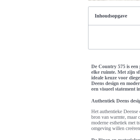
Inhoudsopgave
De Country 575 is een p
elke ruimte. Met zijn s
ideale keuze voor diege
Deens design en modern
een visueel statement i
Authentiek Deens desi
Het authentieke Deense d
bron van warmte, maar oo
moderne esthetiek met tr
omgeving willen creëren