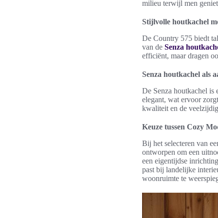
milieu terwijl men genie
Stijlvolle houtkachel 
De Country 575 biedt tal
van de
Senza houtkach
efficiënt, maar dragen oo
Senza houtkachel als a
De Senza houtkachel is 
elegant, wat ervoor zorg
kwaliteit en de veelzijdi
Keuze tussen Cozy Mode
Bij het selecteren van e
ontworpen om een uitnodi
een eigentijdse inrichting
past bij landelijke inte
woonruimte te weerspieg