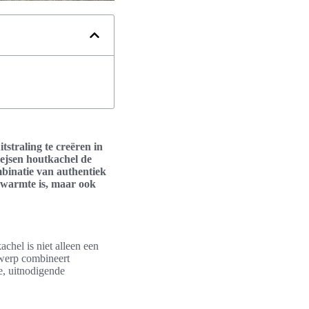
tstraling te creëren in
pejsen houtkachel de
mbinatie van authentiek
 warmte is, maar ook
chel is niet alleen een
ntwerp combineert
e, uitnodigende