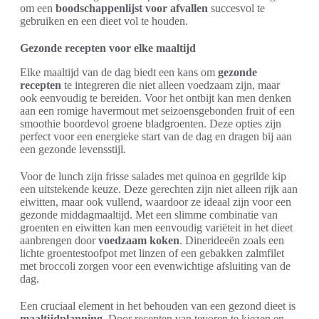
om een
boodschappenlijst voor afvallen
succesvol te
gebruiken en een dieet vol te houden.
Gezonde recepten voor elke maaltijd
Elke maaltijd van de dag biedt een kans om
gezonde
recepten
te integreren die niet alleen voedzaam zijn, maar
ook eenvoudig te bereiden. Voor het ontbijt kan men denken
aan een romige havermout met seizoensgebonden fruit of een
smoothie boordevol groene bladgroenten. Deze opties zijn
perfect voor een energieke start van de dag en dragen bij aan
een gezonde levensstijl.
Voor de lunch zijn frisse salades met quinoa en gegrilde kip
een uitstekende keuze. Deze gerechten zijn niet alleen rijk aan
eiwitten, maar ook vullend, waardoor ze ideaal zijn voor een
gezonde middagmaaltijd. Met een slimme combinatie van
groenten en eiwitten kan men eenvoudig variëteit in het dieet
aanbrengen door
voedzaam koken
. Dinerideeën zoals een
lichte groentestoofpot met linzen of een gebakken zalmfilet
met broccoli zorgen voor een evenwichtige afsluiting van de
dag.
Een cruciaal element in het behouden van een gezond dieet is
maaltijdplanning
. Door recepten van tevoren te kiezen en