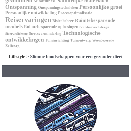
gezondheid
Natuurlijke materialen
Mindfulness
Ontspanning
Persoonlijke groei
Ontspanningstechnieken
Persoonlijke ontwikkeling
Procesoptimalisatie
Reiservaringen
Ruimtebesparende
Risicobeheer
meubels
Ruimtebesparende oplossingen
Scandinavisch design
Technologische
Stressvermindering
Sfeerverlichting
ontwikkelingen
Tuininrichting
Tuinontwerp
Woondecoratie
Zelfzorg
Lifestyle
>
Slimme boodschappen voor een gezonder dieet