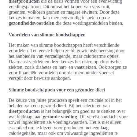
dieetproducten
die de basis vormen voor een evenwichtig
voedingspatroon. Dit omvat het kopen van vers fruit,
groenten, volkoren granen en magere eiwitten. Door deze
keuzes te maken, kan men eenvoudig inspelen op de
gezondheidsvoordelen
die deze voedingsmiddelen bieden.
Voordelen van slimme boodschappen
Het maken van slimme boodschappen heeft verschillende
voordelen. Ten eerste helpen ze bij gewichtsbeheersing door
het aanbieden van verzadigende, maar caloriearme opties.
Daarnaast verkleinen deze keuzes het risico op chronische
ziekten, zoals diabetes en hart- en vaatziekten. Ook zorgen ze
voor financiële voordelen doordat men minder voedsel
verspilt door bewuste aankopen.
Slimme boodschappen voor een gezonder dieet
De keuze van juiste producten speelt een cruciale rol in het
behalen van een gezond
dieet
. Bij het selecteren van
dieetproducten
is het belangrijk om goed na te denken over
wat bijdraagt aan
gezonde voeding
. Dit vereist aandacht voor
zowel ingrediënten als voedingswaarden. Het is niet alleen
essentieel om te kiezen voor producten met een laag
caloriegehalte, maar ook om volwaardige ingrediënten te