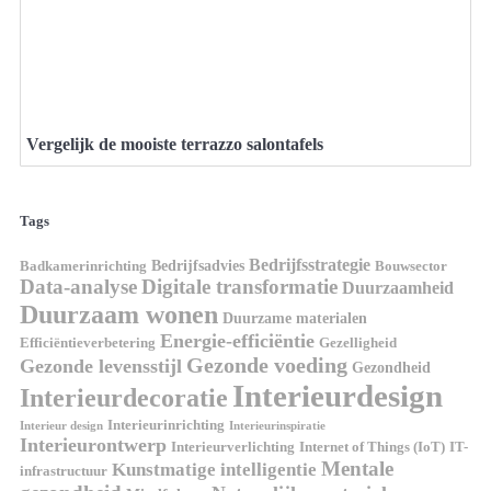
Vergelijk de mooiste terrazzo salontafels
Tags
Bedrijfsstrategie
Bedrijfsadvies
Badkamerinrichting
Bouwsector
Data-analyse
Digitale transformatie
Duurzaamheid
Duurzaam wonen
Duurzame materialen
Energie-efficiëntie
Efficiëntieverbetering
Gezelligheid
Gezonde voeding
Gezonde levensstijl
Gezondheid
Interieurdesign
Interieurdecoratie
Interieurinrichting
Interieur design
Interieurinspiratie
Interieurontwerp
Interieurverlichting
Internet of Things (IoT)
IT-
Mentale
Kunstmatige intelligentie
infrastructuur