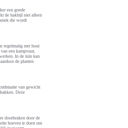
iker een goede
 de hakbijl niet alleen
hniek die wordt
ie regelmatig met hout
n van een kampvuur,
rwerken. In de tuin kan
aardoor de planten
 combinatie van gewicht
e hakken. Deze
ere doorbraken door de
oeite hoeven te doen om