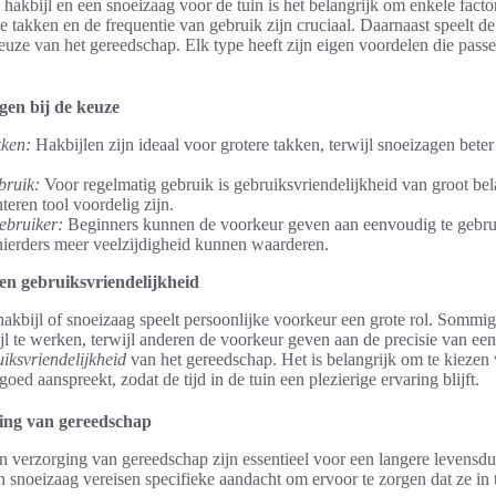
n hakbijl en een snoeizaag voor de tuin is het belangrijk om enkele fact
 takken en de frequentie van gebruik zijn cruciaal. Daarnaast speelt de
keuze van het gereedschap. Elk type heeft zijn eigen voordelen die passe
gen bij de keuze
kken:
Hakbijlen zijn ideaal voor grotere takken, terwijl snoeizagen bete
bruik:
Voor regelmatig gebruik is gebruiksvriendelijkheid van groot bel
teren tool voordelig zijn.
ebruiker:
Beginners kunnen de voorkeur geven aan eenvoudig te gebru
inierders meer veelzijdigheid kunnen waarderen.
en gebruiksvriendelijkheid
hakbijl of snoeizaag speelt persoonlijke voorkeur een grote rol. Somm
jl te werken, terwijl anderen de voorkeur geven aan de precisie van ee
iksvriendelijkheid
van het gereedschap. Het is belangrijk om te kiezen 
oed aanspreekt, zodat de tijd in de tuin een plezierige ervaring blijft.
ing van gereedschap
verzorging van gereedschap zijn essentieel voor een langere levensduu
n snoeizaag vereisen specifieke aandacht om ervoor te zorgen dat ze in t