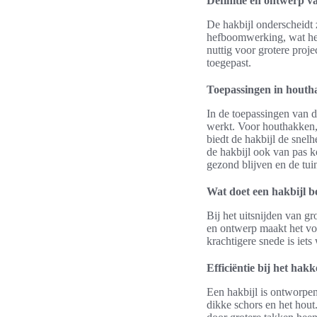
Definitie en ontwerp v
De hakbijl onderscheidt 
hefboomwerking, wat het 
nuttig voor grotere proj
toegepast.
Toepassingen in houth
In de toepassingen van d
werkt. Voor houthakken,
biedt de hakbijl de snel
de hakbijl ook van pas 
gezond blijven en de tuin
Wat doet een hakbijl b
Bij het uitsnijden van g
en ontwerp maakt het vo
krachtigere snede is iets
Efficiëntie bij het hak
Een hakbijl is ontworpe
dikke schors en het hou