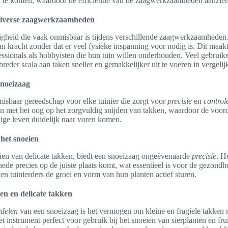
n te komen, waardoor de efficiëntie van de zaagwerkzaamheden aanzien
iverse zaagwerkzaamheden
digheid die vaak onmisbaar is tijdens verschillende zaagwerkzaamheden.
an kracht zonder dat er veel fysieke inspanning voor nodig is. Dit maak
ssionals als hobbyisten die hun tuin willen onderhouden. Veel gebruike
 breder scala aan taken sneller en gemakkelijker uit te voeren in vergeli
snoeizaag
isbaar gereedschap voor elke tuinier die zorgt voor
precisie
en
control
n met het oog op het zorgvuldig snijden van takken, waardoor de voord
ige leven duidelijk naar voren komen.
 het snoeien
ien van delicate takken, biedt een snoeizaag ongeëvenaarde
precisie
. H
nede precies op de juiste plaats komt, wat essentieel is voor de gezond
 tuinierders de groei en vorm van hun planten actief sturen.
en en delicate takken
rdelen
van een snoeizaag is het vermogen om kleine en fragiele takken 
t instrument perfect voor gebruik bij het snoeien van sierplanten en fr