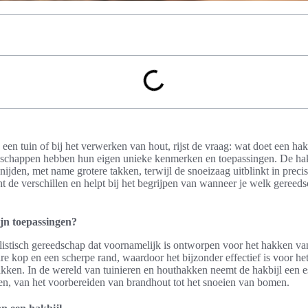
een tuin of bij het verwerken van hout, rijst de vraag: wat doet een hak
schappen hebben hun eigen unieke kenmerken en toepassingen. De hak
nijden, met name grotere takken, terwijl de snoeizaag uitblinkt in precis
nt de verschillen en helpt bij het begrijpen van wanneer je welk gereed
ijn toepassingen?
alistisch gereedschap dat voornamelijk is ontworpen voor het hakken van
re kop en een scherpe rand, waardoor het bijzonder effectief is voor het
kken. In de wereld van tuinieren en houthakken neemt de hakbijl een ess
en, van het voorbereiden van brandhout tot het snoeien van bomen.