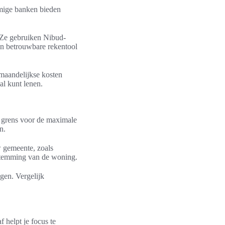
mmige banken bieden
 Ze gebruiken Nibud-
en betrouwbare rekentool
 maandelijkse kosten
l kunt lenen.
le grens voor de maximale
n.
w gemeente, zoals
temming van de woning.
gen. Vergelijk
 helpt je focus te