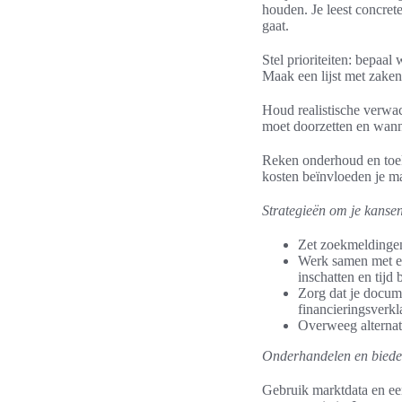
houden. Je leest concrete
gaat.
Stel prioriteiten: bepaal
Maak een lijst met zaken 
Houd realistische verwa
moet doorzetten en wanne
Reken onderhoud en toek
kosten beïnvloeden je ma
Strategieën om je kansen
Zet zoekmeldingen
Werk samen met ee
inschatten en tijd 
Zorg dat je docume
financieringsverkl
Overweeg alternat
Onderhandelen en bieden
Gebruik marktdata en een