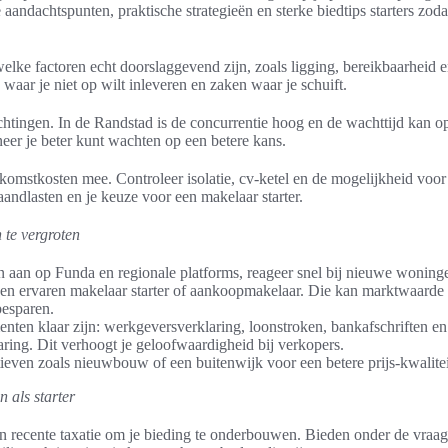
 aandachtspunten, praktische strategieën en sterke biedtips starters zoda
 welke factoren echt doorslaggevend zijn, zoals ligging, bereikbaarheid 
waar je niet op wilt inleveren en zaken waar je schuift.
chtingen. In de Randstad is de concurrentie hoog en de wachttijd kan 
er je beter kunt wachten op een betere kans.
omstkosten mee. Controleer isolatie, cv-ketel en de mogelijkheid voo
andlasten en je keuze voor een makelaar starter.
 te vergroten
 aan op Funda en regionale platforms, reageer snel bij nieuwe woning
n ervaren makelaar starter of aankoopmakelaar. Die kan marktwaarde e
besparen.
nten klaar zijn: werkgeversverklaring, loonstroken, bankafschriften en
aring. Dit verhoogt je geloofwaardigheid bij verkopers.
ieven zoals nieuwbouw of een buitenwijk voor een betere prijs-kwalite
 als starter
 recente taxatie om je bieding te onderbouwen. Bieden onder de vraagp