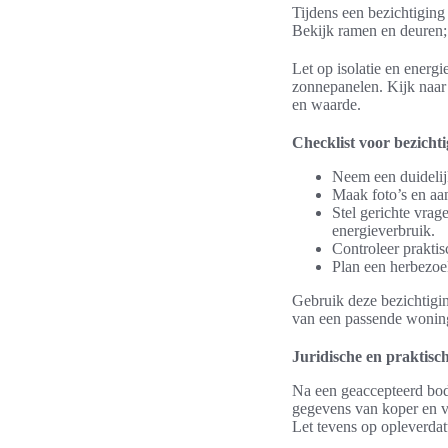
Tijdens een bezichtiging
Bekijk ramen en deuren; z
Let op isolatie en energ
zonnepanelen. Kijk naar
en waarde.
Checklist voor bezicht
Neem een duidelijk
Maak foto’s en aan
Stel gerichte vra
energieverbruik.
Controleer prakti
Plan een herbezoek
Gebruik deze bezichtigin
van een passende woning
Juridische en praktisc
Na een geaccepteerd bod 
gegevens van koper en ve
Let tevens op opleverdat