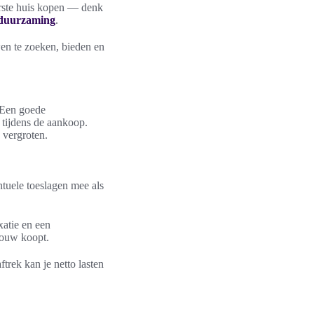
eerste huis kopen — denk
rduurzaming
.
wen te zoeken, bieden en
. Een goede
 tijdens de aankoop.
 vergroten.
ntuele toeslagen mee als
xatie en een
bouw koopt.
trek kan je netto lasten