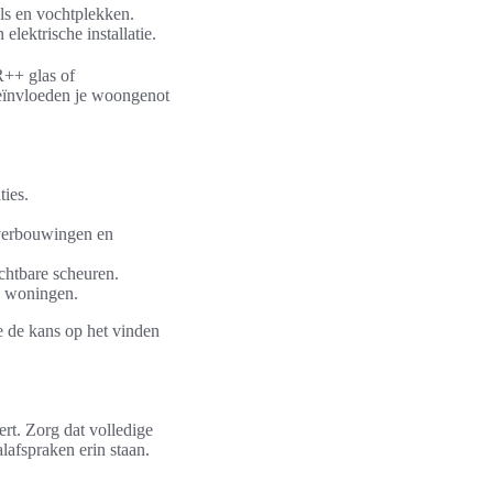
els en vochtplekken.
lektrische installatie.
R++ glas of
beïnvloeden je woongenot
ties.
 verbouwingen en
chtbare scheuren.
re woningen.
je de kans op het vinden
rt. Zorg dat volledige
lafspraken erin staan.